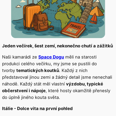
Jeden večírek, šest zemí, nekonečno chutí a zážitků
Naši kamarádi ze
Space Dogu
měli na starosti
produkci celého večírku, my jsme se pustili do
tvorby
tematických koutků
. Každý z nich
představoval jinou zemi a žádný detail jsme nenechali
náhodě. Každý stát měl vlastní
výzdobu, typické
občerstvení i nápoje
, které hosty okamžitě přenesly
do úplně jiného kouta světa.
Itálie - Dolce vita na první pohled