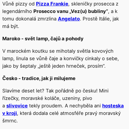
Vůně pizzy od
Pizza Frankie
, skleničky prosecca z
legendárního
Prosecco vanu „Vez(u) bubliny“
, a k
tomu dokonalá zmrzlina
Angelato
. Prostě Itálie, jak
má být.
Maroko - svět lamp, čajů a pohody
V marockém koutku se mihotaly světla kovových
lamp, linula se vůně čaje a konvičky cinkaly o sebe,
jako by šeptaly „ještě jeden hrneček, prosím“.
Česko - tradice, jak ji milujeme
Slavíme deset let? Tak pořádně po česku! Mini
řízečky, moravské koláče, uzeniny, pivo
a
slivovice
tekly proudem. A nechyběla ani
hosteska
v kroji
, která dodala celé atmosféře pravý moravský
šmrnc.