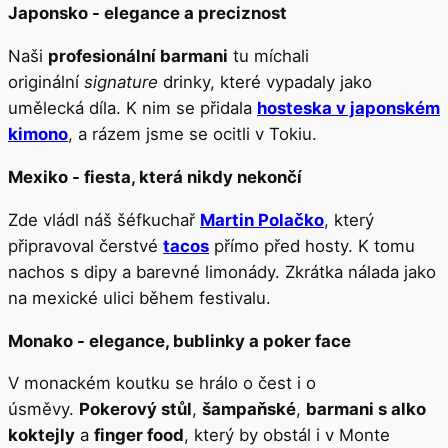
Japonsko - elegance a preciznost
Naši
profesionální barmani
tu míchali
originální
signature
drinky, které vypadaly jako
umělecká díla. K nim se přidala
hosteska v japonském
kimono
, a rázem jsme se ocitli v Tokiu.
Mexiko - fiesta, která nikdy nekončí
Zde vládl náš šéfkuchař
Martin Polačko
, který
připravoval čerstvé
tacos
přímo před hosty. K tomu
nachos s dipy a barevné limonády. Zkrátka nálada jako
na mexické ulici během festivalu.
Monako - elegance, bublinky a poker face
V monackém koutku se hrálo o čest i o
úsměvy.
Pokerový stůl
,
šampaňské
,
barmani s alko
koktejly
a
finger food
, který by obstál i v Monte